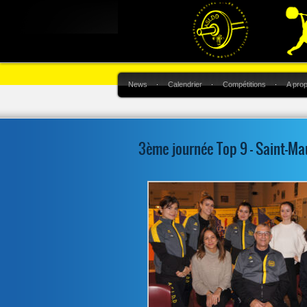
News
Calendrier
Compétitions
A pro
3ème journée Top 9 – Saint-Ma