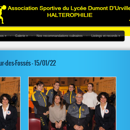
pos
»
Galerie
»
Nos recommandations culinaires
Listings et records
»
ur-des-Fossés – 15/01/22