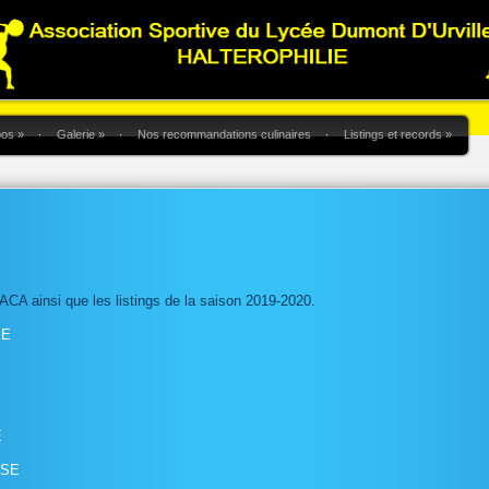
pos
»
Galerie
»
Nos recommandations culinaires
Listings et records
»
ACA ainsi que les listings de la saison 2019-2020.
SE
E
-SE