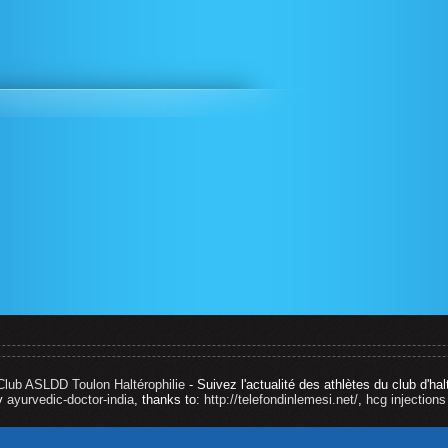
Club ASLDD Toulon Haltérophilie
- Suivez l'actualité des athlètes du club d'hal
by
ayurvedic-doctor-india
, thanks to:
http://telefondinlemesi.net/
,
hcg injections