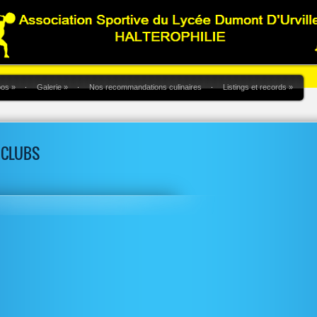
pos
»
Galerie
»
Nos recommandations culinaires
Listings et records
»
 CLUBS