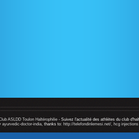
Club ASLDD Toulon Haltérophilie
- Suivez l'actualité des athlètes du club d'hal
by
ayurvedic-doctor-india
, thanks to:
http://telefondinlemesi.net/
,
hcg injections