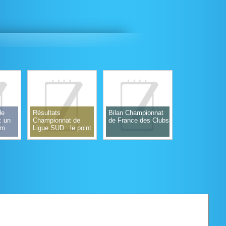
de
Résultats
Bilan Championnat
: un
Championnat de
de France des Clubs
um
Ligue SUD : le point
sur les qualifiés aux
finales nationales