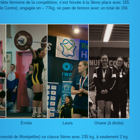
thlète féminine de la compétition, s’est hissée à la 3ème place avec 155
lle Centre), engagée en – 77kg, se pare de bronze avec un total de 156
Emilie
Laura
Oriane (à droite)
versité de Montpellier) se classe 5ème avec 235 kg, à seulement 2 kg