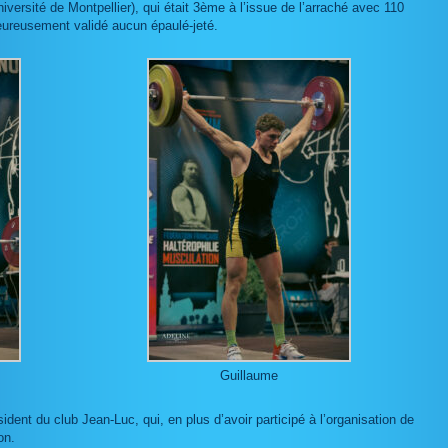
versité de Montpellier), qui était 3ème à l’issue de l’arraché avec 110
heureusement validé aucun épaulé-jeté.
Guillaume
dent du club Jean-Luc, qui, en plus d’avoir participé à l’organisation de
on.