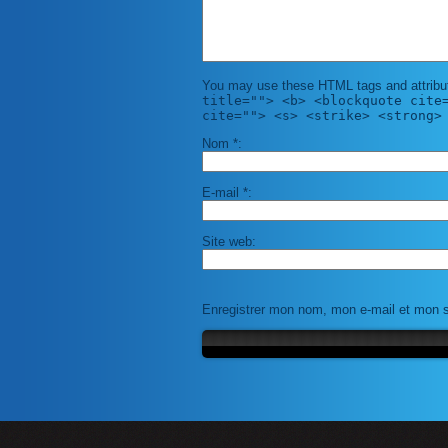
You may use these HTML tags and attribu
title=""> <b> <blockquote cite
cite=""> <s> <strike> <strong>
Nom
*
E-mail
*
Site web
Enregistrer mon nom, mon e-mail et mon s