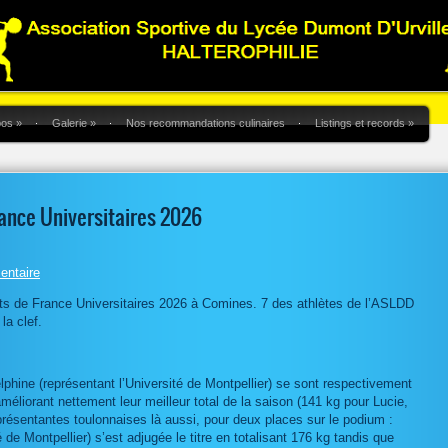
pos
»
Galerie
»
Nos recommandations culinaires
Listings et records
»
ance Universitaires 2026
entaire
s de France Universitaires 2026 à Comines. 7 des athlètes de l’ASLDD
la clef.
lphine (représentant l’Université de Montpellier) se sont respectivement
liorant nettement leur meilleur total de la saison (141 kg pour Lucie,
présentantes toulonnaises là aussi, pour deux places sur le podium :
 de Montpellier) s’est adjugée le titre en totalisant 176 kg tandis que