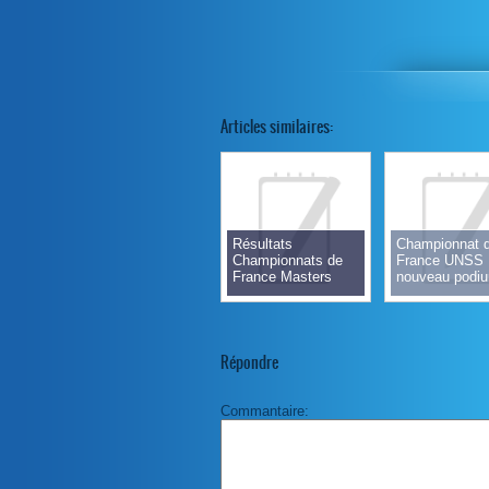
Articles similaires:
Résultats
Championnat 
Championnats de
France UNSS 
France Masters
nouveau podi
2026
pour l'ASLDD
Répondre
Commantaire