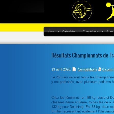
News
Calendrier
Compétitions
A pro
Résultats Championnats de Fr
13 avril 2026
,
Compétitions
0 comm
Le 26 mars se sont tenus les Championnat
y ont participés, avec plusieurs podiums à 
Chez les féminines, en -58 kg, Lucie et De
classées 4ème et 6ème, toutes les deux amé
132 kg pour Delphine). En -63 kg, deux re
Emilie (représentant également l’Université